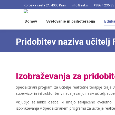
Koroška cesta 21, 4000 Kranj
info@eirt.si
+386 4 236 85
Domov
Svetovanje in psihoterapija
Eduka
Pridobitev naziva učitelj
Izobraževanja za pridobit
Specializirani program za učitelje realitetne terapije traja
supervizor in inštruktor ter v nadaljevanju naziv učitelj, supe
Vključijo se lahko osebe, ki imajo zaključeno dveletno iz
izobraževanja v Specializiranem programu za učitelje realite