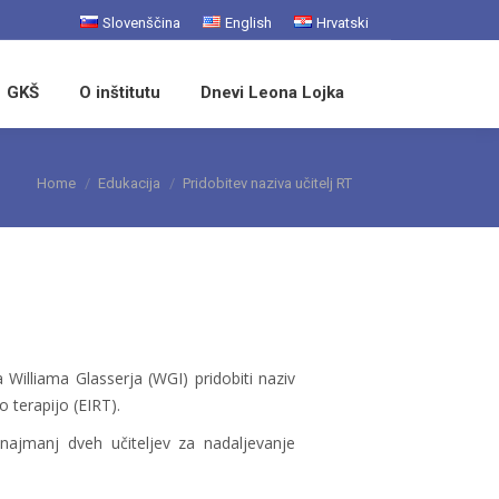
Slovenščina
English
Hrvatski
Search:
GKŠ
O inštitutu
Dnevi Leona Lojka
You are here:
Home
Edukacija
Pridobitev naziva učitelj RT
a Williama Glasserja (WGI) pridobiti naziv
o terapijo (EIRT).
o najmanj dveh učiteljev za nadaljevanje