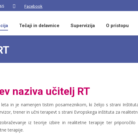
 65
Facebook
Facebook
page
cija
opens
Tečaji in delavnice
Supervizija
O pristopu
in
new
 RT
window
ev naziva učitelj RT
 3 leta in je namenjen tistim posameznikom, ki želijo s strani Inštitut
rvizor, trener in učni terapevt s strani Evropskega inštituta za realitetn
obraževanje iz teorije izbire in realitetne terapije ter priporočil
tne terapije.