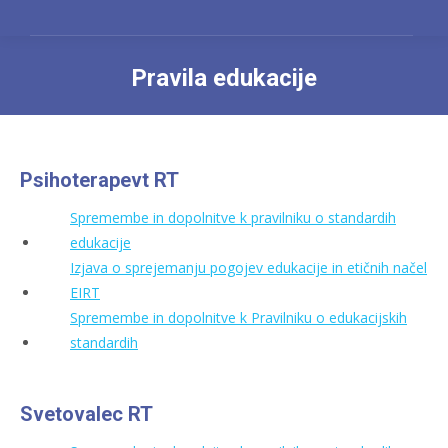
Pravila edukacije
You are here:
Psihoterapevt RT
Spremembe in dopolnitve k pravilniku o standardih
edukacije
Izjava o sprejemanju pogojev edukacije in etičnih načel
EIRT
Spremembe in dopolnitve k Pravilniku o edukacijskih
standardih
Svetovalec RT