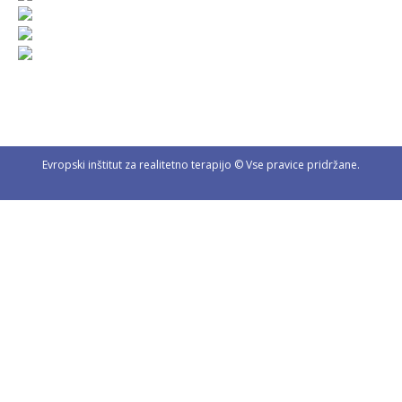
Evropski inštitut za realitetno terapijo © Vse pravice pridržane.