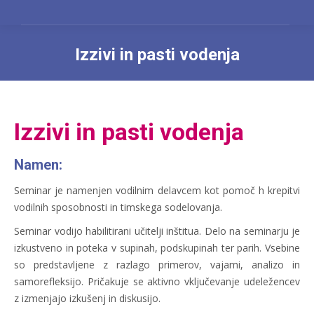
Izzivi in pasti vodenja
You are here:
Izzivi in pasti vodenja
Namen:
Seminar je namenjen vodilnim delavcem kot pomoč h krepitvi
vodilnih sposobnosti in timskega sodelovanja.
Seminar vodijo habilitirani učitelji inštitua. Delo na seminarju je
izkustveno in poteka v supinah, podskupinah ter parih. Vsebine
so predstavljene z razlago primerov, vajami, analizo in
samorefleksijo. Pričakuje se aktivno vključevanje udeležencev
z izmenjajo izkušenj in diskusijo.