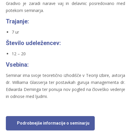
Gradivo je zaradi narave vaj in delavnic posredovano med
potekom seminarja.
Trajanje:
7 ur
Število udeležencev:
12 – 20
Vsebina:
Seminar ima svoje teoretično izhodišče v Teoriji izbire, avtorja
dr. Williama Glasserja ter postavkah guruja managementa dr.
Edwarda Deminga ter ponuja nov pogled na človeško vedenje
in odnose med ljudmi.
Podrobnejše informacije o seminarju