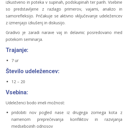
izkustveno in poteka v supinah, podskupinah ter parih. Vsebine
so predstavljene z razlago primerov, vajami, analizo in
samorefleksijo. Pričakuje se aktivno vključevanje udeležencev
z izmenjajo izkušenj in diskusijo.
Gradivo je zaradi narave vaj in delavnic posredovano med
potekom seminarja.
Trajanje:
7 ur
Število udeležencev:
12 – 20
Vsebina:
Udeleženci bodo imeli možnost:
pridobiti nov pogled nase iz drugega zornega kota z
namenom preprečevanja konfliktov in razvijanja
medsebojnih odnosov