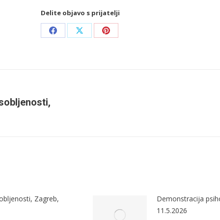
Delite objavo s prijatelji
Share
Share
Share
on
on
on
Facebook
X
Pinterest
obljenosti,
bljenosti, Zagreb,
Demonstracija psih
11.5.2026