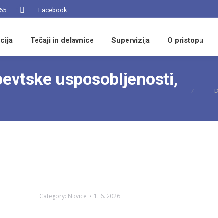
 65
Facebook
Facebook
page
cija
opens
Tečaji in delavnice
Supervizija
O pristopu
in
new
evtske usposobljenosti,
You are h
window
D
Category:
Novice
1. 6. 2026