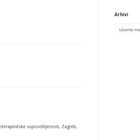
Arhivi
Arhivi
oterapevtske usposobljenosti, Zagreb,