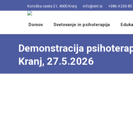
Koroška cesta 21, 4000 Kranj
info@eirt.si
+386 4 236 85
Domov
Svetovanje in psihoterapija
Eduka
Demonstracija psihoterap
Kranj, 27.5.2026