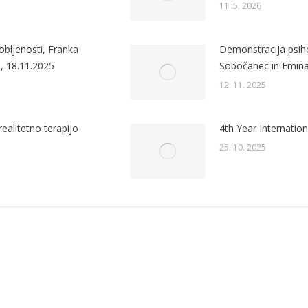
11. 5. 2026
bljenosti, Franka
Demonstracija psiho
j, 18.11.2025
Sobočanec in Emina 
12. 11. 2025
realitetno terapijo
4th Year Internatio
25. 10. 2025