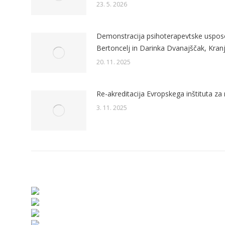
23. 5. 2026
Demonstracija psihoterapevtske usposo
Bertoncelj in Darinka Dvanajščak, Kran
20. 11. 2025
Re-akreditacija Evropskega inštituta za 
3. 11. 2025