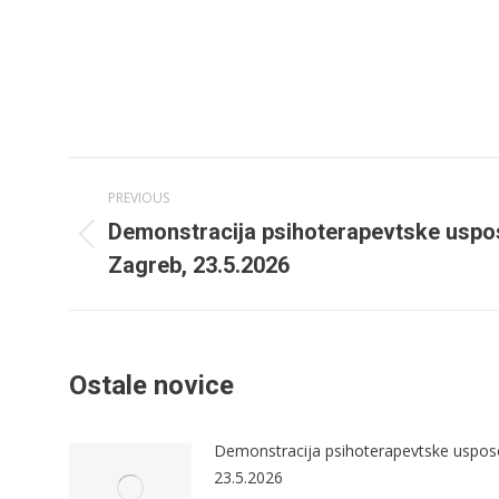
Post
PREVIOUS
navigation
Demonstracija psihoterapevtske uspos
Previous
Zagreb, 23.5.2026
post:
Ostale novice
Demonstracija psihoterapevtske usposo
23.5.2026