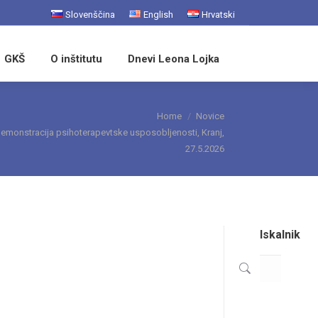
Slovenščina
English
Hrvatski
Search:
GKŠ
O inštitutu
Dnevi Leona Lojka
ere:
Home
Novice
emonstracija psihoterapevtske usposobljenosti, Kranj,
27.5.2026
Iskalnik
Search: