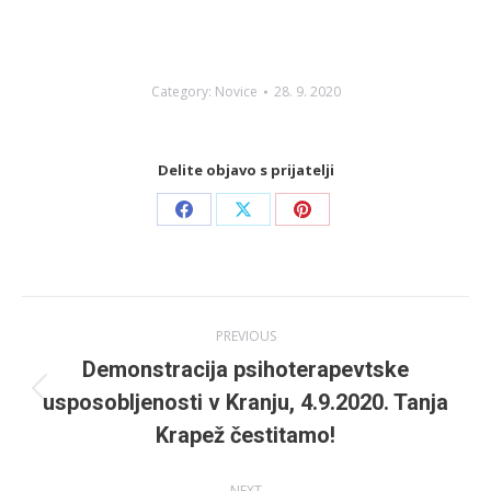
Category:
Novice
28. 9. 2020
Delite objavo s prijatelji
Share
Share
Share
on
on
on
Facebook
X
Pinterest
Post
PREVIOUS
navigation
Demonstracija psihoterapevtske
Previous
usposobljenosti v Kranju, 4.9.2020. Tanja
post:
Krapež čestitamo!
NEXT