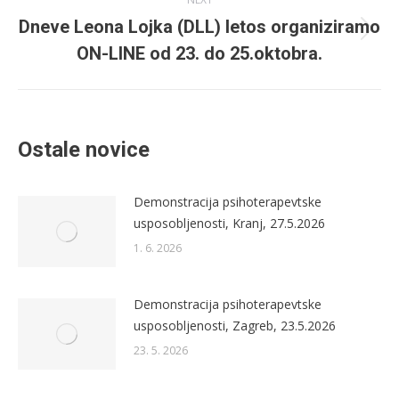
Dneve Leona Lojka (DLL) letos organiziramo
Next
ON-LINE od 23. do 25.oktobra.
post:
Ostale novice
Demonstracija psihoterapevtske
usposobljenosti, Kranj, 27.5.2026
1. 6. 2026
Demonstracija psihoterapevtske
usposobljenosti, Zagreb, 23.5.2026
23. 5. 2026